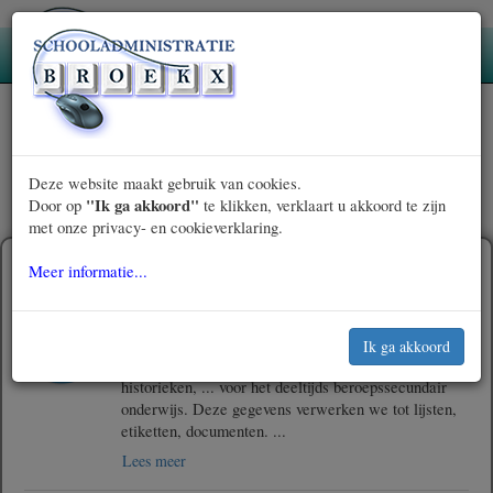
Deze website maakt gebruik van cookies.
"Ik ga akkoord"
Door op
te klikken, verklaart u akkoord te zijn
»
»
»
met onze privacy- en cookieverklaring.
Broekx BV
Producten
BroekxOnWeb
Deeltijds beroepssecundair onderwijs
Deeltijds beroepssecundair onderwijs
Meer informatie...
Leerlingenbeheer
In het programma leerlingenbeheer registreren we
de leerlingengegevens, studieresultaten,
historieken, ... voor het deeltijds beroepssecundair
onderwijs. Deze gegevens verwerken we tot lijsten,
etiketten, documenten.
...
Lees meer