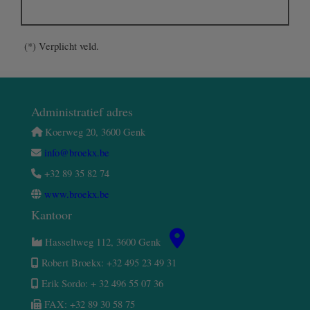
(*) Verplicht veld.
Administratief adres
Koerweg 20, 3600 Genk
info@broekx.be
+32 89 35 82 74
www.broekx.be
Kantoor
Hasseltweg 112, 3600 Genk
Robert Broekx: +32 495 23 49 31
Erik Sordo: + 32 496 55 07 36
FAX: +32 89 30 58 75